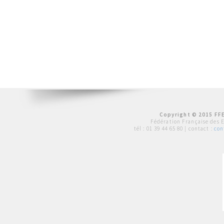
Copyright © 2015 FFE
Fédération Française des 
tél :
01 39 44 65 80
| contact :
con