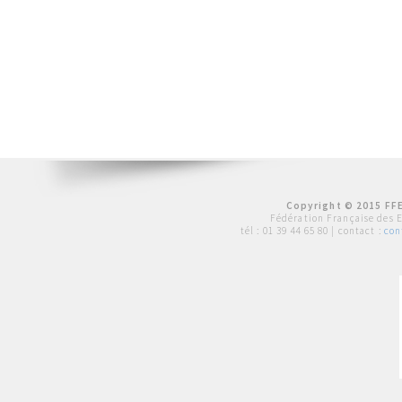
Copyright © 2015 FFE
Fédération Française des 
tél :
01 39 44 65 80
| contact :
con