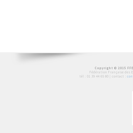
Copyright © 2015 FFE
Fédération Française des 
tél :
01 39 44 65 80
| contact :
con