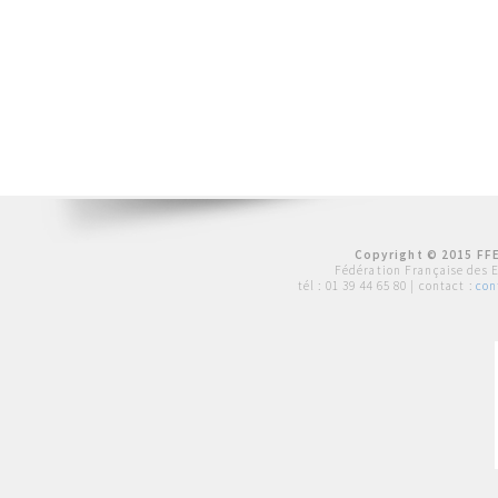
Copyright © 2015 FFE
Fédération Française des 
tél :
01 39 44 65 80
| contact :
con