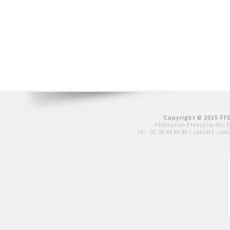
Copyright © 2015 FFE
Fédération Française des 
tél :
01 39 44 65 80
| contact :
con