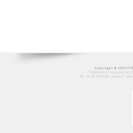
Copyright © 2015 FFE
Fédération Française des 
tél :
01 39 44 65 80
| contact :
con