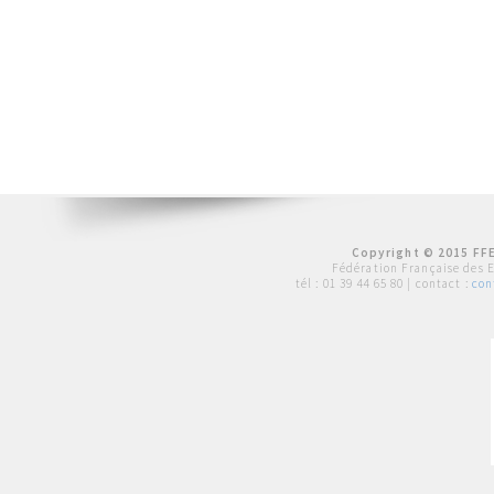
Copyright © 2015 FFE
Fédération Française des 
tél :
01 39 44 65 80
| contact :
con