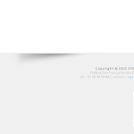
Copyright © 2015 FFE
Fédération Française des 
tél :
01 39 44 65 80
| contact :
con