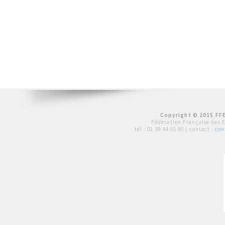
Copyright © 2015 FFE
Fédération Française des 
tél :
01 39 44 65 80
| contact :
con