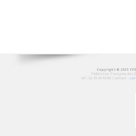
Copyright © 2015 FFE
Fédération Française des 
tél :
01 39 44 65 80
| contact :
con