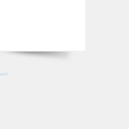
so.fr