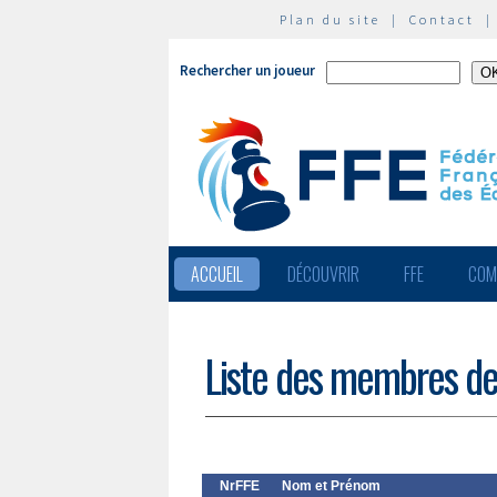
Plan du site
|
Contact
Rechercher un joueur
ACCUEIL
DÉCOUVRIR
FFE
COM
Liste des membres de
NrFFE
Nom et Prénom