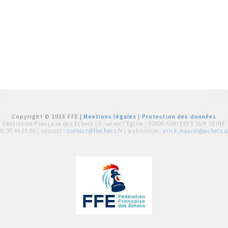
Copyright © 2015 FFE |
Mentions légales
|
Protection des données
Fédération Française des Echecs |
6 rue de l'Eglise | 92600 ASNIERES SUR SEINE
01 39 44 65 80
| contact :
contact@ffechecs.fr
| webmestre :
erick.mouret@echecs.as