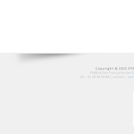
Copyright © 2015 FFE
Fédération Française des 
tél :
01 39 44 65 80
| contact :
con