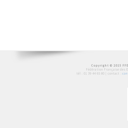
Copyright © 2015 FFE
Fédération Française des 
tél :
01 39 44 65 80
| contact :
con