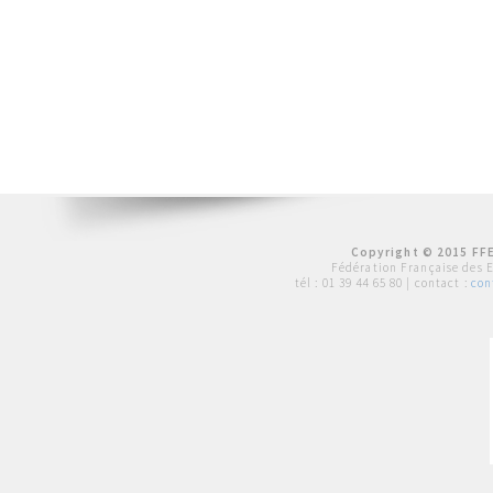
Copyright © 2015 FFE
Fédération Française des 
tél :
01 39 44 65 80
| contact :
con