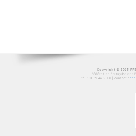
Copyright © 2015 FFE
Fédération Française des 
tél :
01 39 44 65 80
| contact :
con