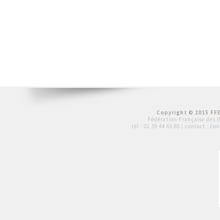
Copyright © 2015 FFE
Fédération Française des 
tél :
01 39 44 65 80
| contact :
con