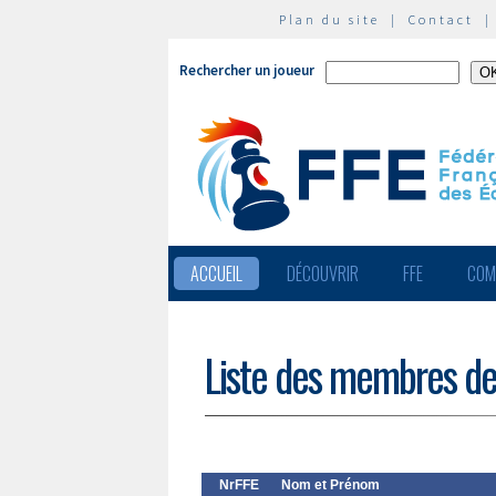
Plan du site
|
Contact
Rechercher un joueur
ACCUEIL
DÉCOUVRIR
FFE
COM
Liste des membres de
NrFFE
Nom et Prénom