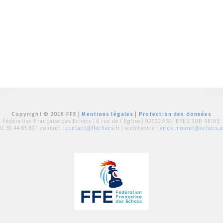
Copyright © 2015 FFE |
Mentions légales
|
Protection des données
Fédération Française des Echecs |
6 rue de l'Eglise | 92600 ASNIERES SUR SEINE
01 39 44 65 80
| contact :
contact@ffechecs.fr
| webmestre :
erick.mouret@echecs.as