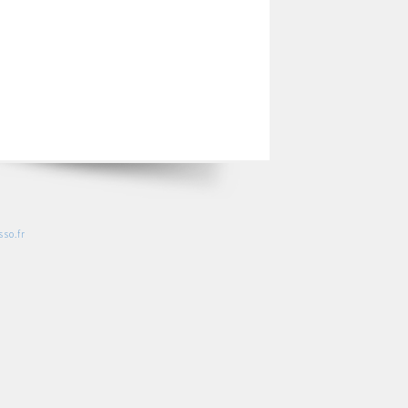
so.fr