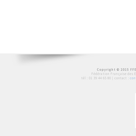
Copyright © 2015 FFE
Fédération Française des 
tél :
01 39 44 65 80
| contact :
con