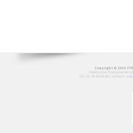
Copyright © 2015 FFE
Fédération Française des 
tél :
01 39 44 65 80
| contact :
con