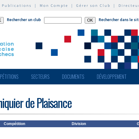
|
Publications
|
Mon Compte
|
Gérer son Club
|
Directeu
Rechercher un club
Rechercher dans le si
PÉTITIONS
SECTEURS
DOCUMENTS
DÉVELOPPEMENT
hiquier de Plaisance
Compétition
Division
G