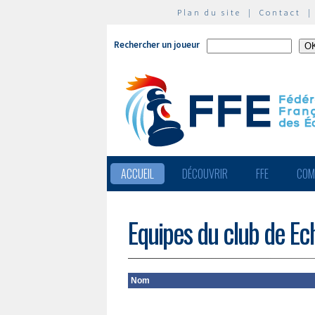
Plan du site
|
Contact
Rechercher un joueur
ACCUEIL
DÉCOUVRIR
FFE
COM
Equipes du club de Ec
Nom