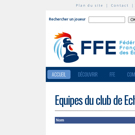
Plan du site
|
Contact
Rechercher un joueur
ACCUEIL
DÉCOUVRIR
FFE
COM
Equipes du club de Ech
Nom