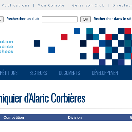
|
Publications
|
Mon Compte
|
Gérer son Club
|
Directeu
Rechercher un club
Rechercher dans le si
PÉTITIONS
SECTEURS
DOCUMENTS
DÉVELOPPEMENT
iquier d'Alaric Corbières
Compétition
Division
G