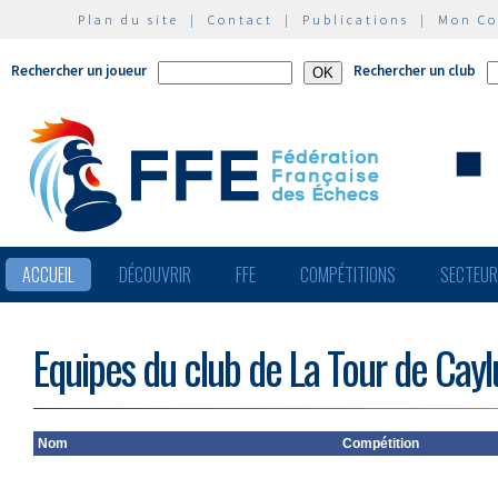
Plan du site
|
Contact
|
Publications
|
Mon C
Rechercher un joueur
Rechercher un club
ACCUEIL
DÉCOUVRIR
FFE
COMPÉTITIONS
SECTEU
Equipes du club de La Tour de Cayl
Nom
Compétition