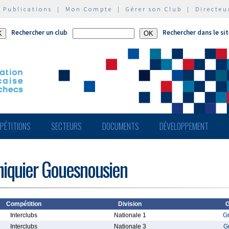
|
Publications
|
Mon Compte
|
Gérer son Club
|
Directeu
Rechercher un club
Rechercher dans le si
PÉTITIONS
SECTEURS
DOCUMENTS
DÉVELOPPEMENT
hiquier Gouesnousien
Compétition
Division
G
Interclubs
Nationale 1
G
Interclubs
Nationale 3
G