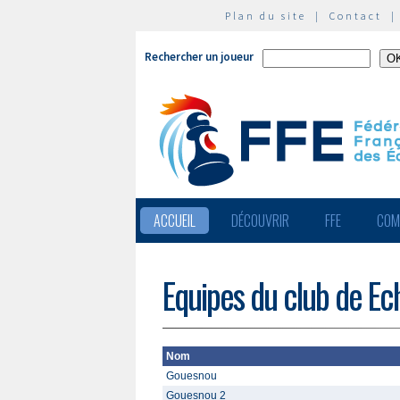
Plan du site
|
Contact
Rechercher un joueur
ACCUEIL
DÉCOUVRIR
FFE
COM
Equipes du club de Ec
Nom
Gouesnou
Gouesnou 2