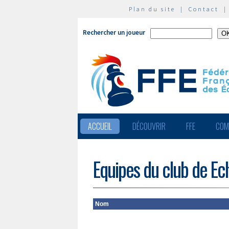
Plan du site
|
Contact
Rechercher un joueur
ACCUEIL
DÉCOUVRIR
FFE
COM
Equipes du club de Ech
Nom