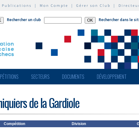
|
Publications
|
Mon Compte
|
Gérer son Club
|
Directeu
Rechercher un club
Rechercher dans le si
PÉTITIONS
SECTEURS
DOCUMENTS
DÉVELOPPEMENT
iquiers de la Gardiole
Compétition
Division
G