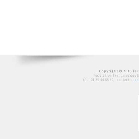
Copyright © 2015 FFE
Fédération Française des 
tél :
01 39 44 65 80
| contact :
con