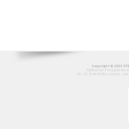
Copyright © 2015 FFE
Fédération Française des 
tél :
01 39 44 65 80
| contact :
con