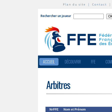
Plan du site
|
Contact
Rechercher un joueur
ACCUEIL
DÉCOUVRIR
FFE
COM
Arbitres
NrFFE
Nom et Prénom