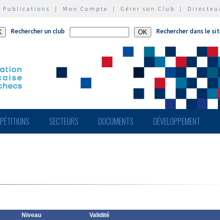
|
Publications
|
Mon Compte
|
Gérer son Club
|
Directeu
Rechercher un club
Rechercher dans le si
PÉTITIONS
SECTEURS
DOCUMENTS
DÉVELOPPEMENT
Niveau
Validité