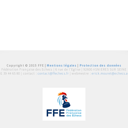
Copyright © 2015 FFE |
Mentions légales
|
Protection des données
Fédération Française des Echecs |
6 rue de l'Eglise | 92600 ASNIERES SUR SEINE
01 39 44 65 80
| contact :
contact@ffechecs.fr
| webmestre :
erick.mouret@echecs.as