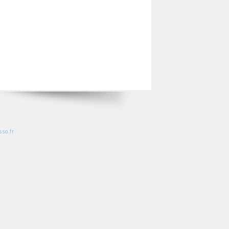
so.fr