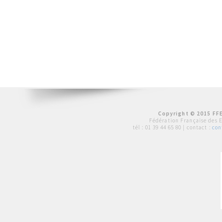
Copyright © 2015 FFE
Fédération Française des 
tél :
01 39 44 65 80
| contact :
con