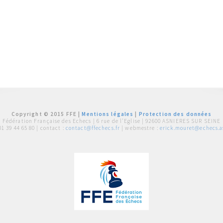
Copyright © 2015 FFE |
Mentions légales
|
Protection des données
Fédération Française des Echecs |
6 rue de l'Eglise | 92600 ASNIERES SUR SEINE
01 39 44 65 80
| contact :
contact@ffechecs.fr
| webmestre :
erick.mouret@echecs.as