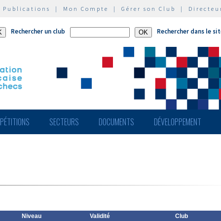
|
Publications
|
Mon Compte
|
Gérer son Club
|
Directeu
Rechercher un club
Rechercher dans le si
PÉTITIONS
SECTEURS
DOCUMENTS
DÉVELOPPEMENT
Niveau
Validité
Club