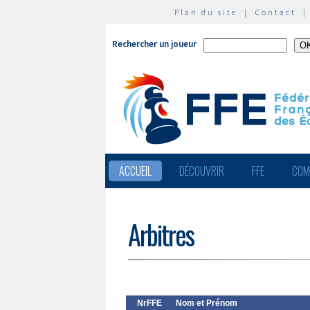
Plan du site
|
Contact
Rechercher un joueur
ACCUEIL
DÉCOUVRIR
FFE
COM
Arbitres
NrFFE
Nom et Prénom