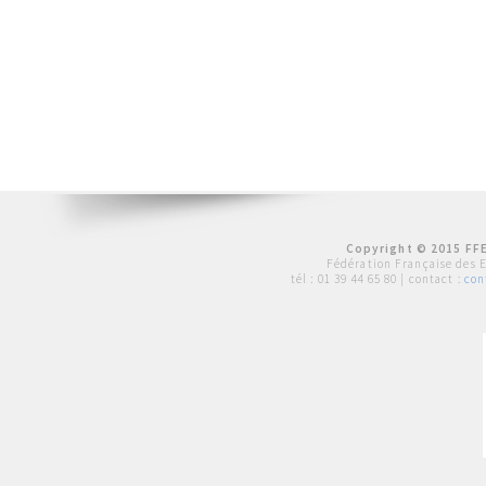
Copyright © 2015 FFE
Fédération Française des 
tél :
01 39 44 65 80
| contact :
con