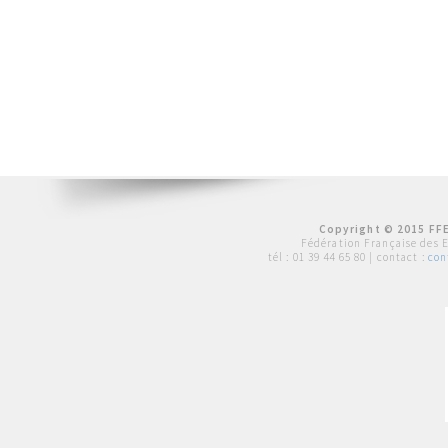
Copyright © 2015 FFE
Fédération Française des 
tél :
01 39 44 65 80
| contact :
con