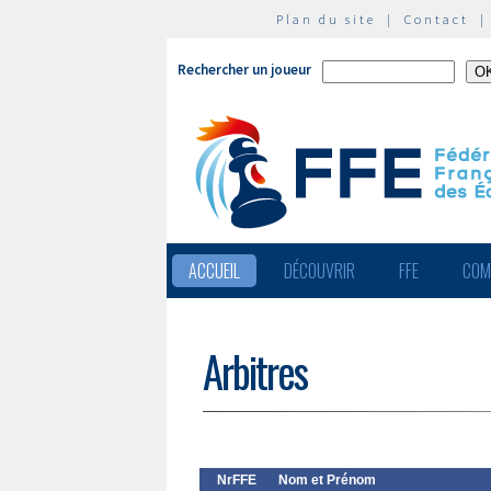
Plan du site
|
Contact
Rechercher un joueur
ACCUEIL
DÉCOUVRIR
FFE
COM
Arbitres
NrFFE
Nom et Prénom