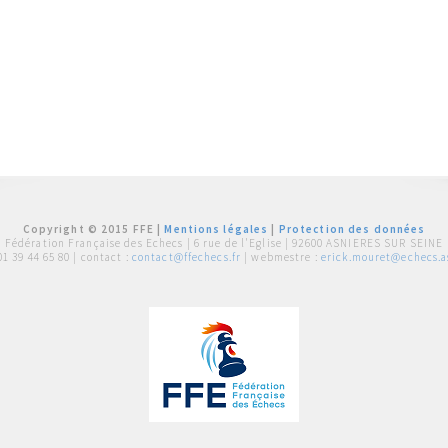
Copyright © 2015 FFE |
Mentions légales
|
Protection des données
Fédération Française des Echecs |
6 rue de l'Eglise | 92600 ASNIERES SUR SEINE
01 39 44 65 80
| contact :
contact@ffechecs.fr
| webmestre :
erick.mouret@echecs.as