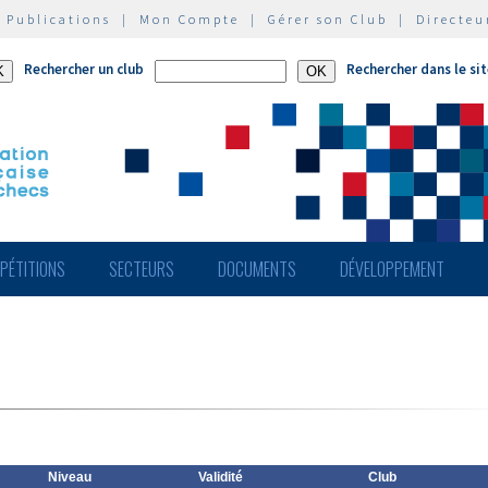
|
Publications
|
Mon Compte
|
Gérer son Club
|
Directeu
Rechercher un club
Rechercher dans le si
PÉTITIONS
SECTEURS
DOCUMENTS
DÉVELOPPEMENT
Niveau
Validité
Club