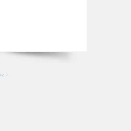
so.fr