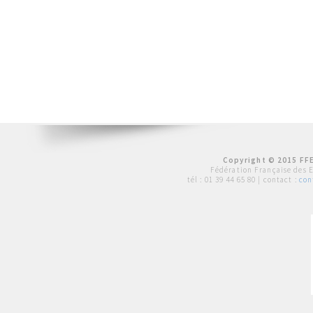
Copyright © 2015 FFE
Fédération Française des 
tél :
01 39 44 65 80
| contact :
con