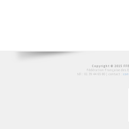
Copyright © 2015 FFE
Fédération Française des 
tél :
01 39 44 65 80
| contact :
con