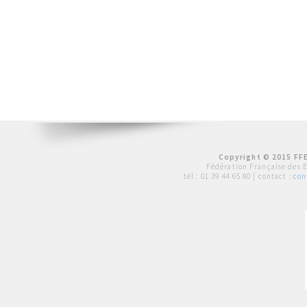
Copyright © 2015 FFE
Fédération Française des 
tél :
01 39 44 65 80
| contact :
con