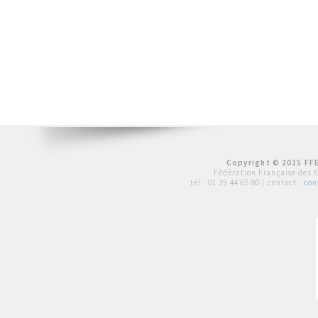
Copyright © 2015 FFE
Fédération Française des 
tél :
01 39 44 65 80
| contact :
con