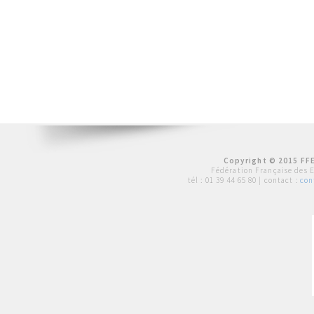
Copyright © 2015 FFE
Fédération Française des 
tél :
01 39 44 65 80
| contact :
con