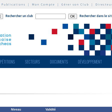
|
Publications
|
Mon Compte
|
Gérer son Club
|
Directeu
Rechercher un club
Rechercher dans le si
PÉTITIONS
SECTEURS
DOCUMENTS
DÉVELOPPEMENT
Niveau
Validité