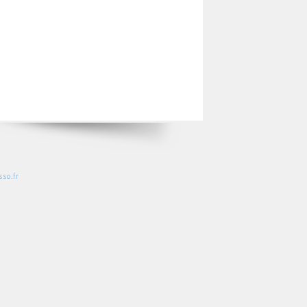
so.fr