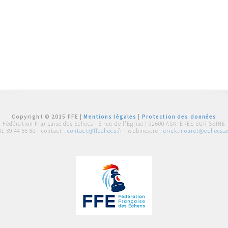
Copyright © 2015 FFE |
Mentions légales
|
Protection des données
Fédération Française des Echecs |
6 rue de l'Eglise | 92600 ASNIERES SUR SEINE
01 39 44 65 80
| contact :
contact@ffechecs.fr
| webmestre :
erick.mouret@echecs.as