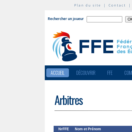
Plan du site
|
Contact
Rechercher un joueur
ACCUEIL
DÉCOUVRIR
FFE
COM
Arbitres
NrFFE
Nom et Prénom