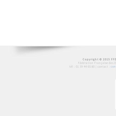
Copyright © 2015 FFE
Fédération Française des 
tél :
01 39 44 65 80
| contact :
con