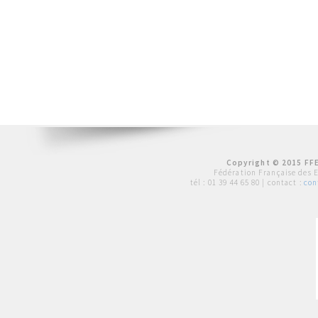
Copyright © 2015 FFE
Fédération Française des 
tél :
01 39 44 65 80
| contact :
con