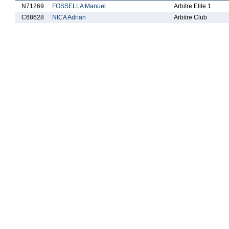
N71269
FOSSELLA Manuel
Arbitre Elite 1
C68628
NICA Adrian
Arbitre Club