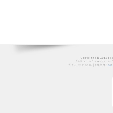
Copyright © 2015 FFE
Fédération Française des 
tél :
01 39 44 65 80
| contact :
con