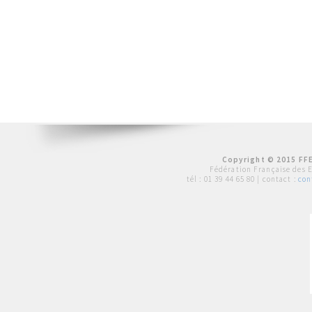
Copyright © 2015 FFE
Fédération Française des 
tél :
01 39 44 65 80
| contact :
con