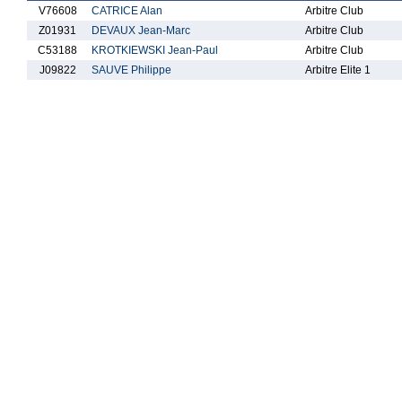
V76608
CATRICE Alan
Arbitre Club
Z01931
DEVAUX Jean-Marc
Arbitre Club
C53188
KROTKIEWSKI Jean-Paul
Arbitre Club
J09822
SAUVE Philippe
Arbitre Elite 1