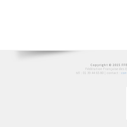
Copyright © 2015 FFE
Fédération Française des 
tél :
01 39 44 65 80
| contact :
con