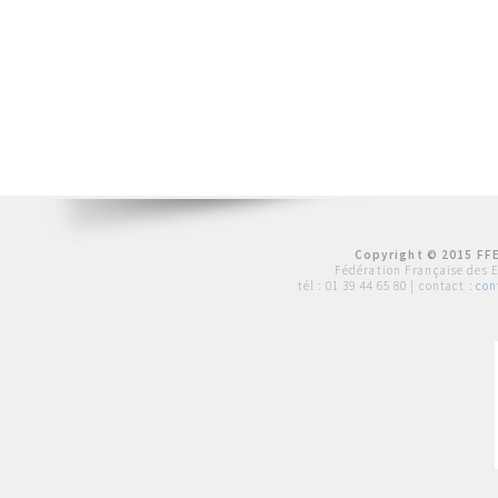
Copyright © 2015 FFE
Fédération Française des 
tél :
01 39 44 65 80
| contact :
con