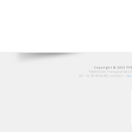
Copyright © 2015 FFE
Fédération Française des 
tél :
01 39 44 65 80
| contact :
con