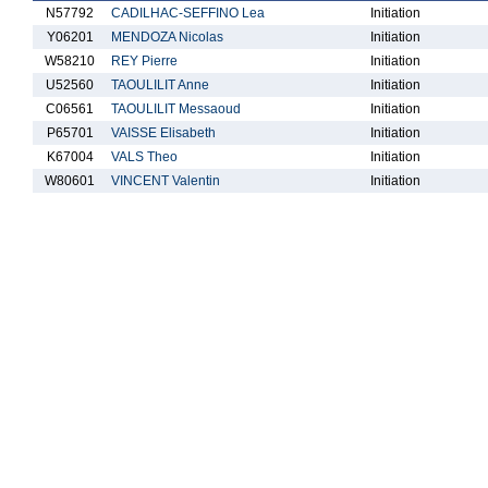
N57792
CADILHAC-SEFFINO Lea
Initiation
Y06201
MENDOZA Nicolas
Initiation
W58210
REY Pierre
Initiation
U52560
TAOULILIT Anne
Initiation
C06561
TAOULILIT Messaoud
Initiation
P65701
VAISSE Elisabeth
Initiation
K67004
VALS Theo
Initiation
W80601
VINCENT Valentin
Initiation