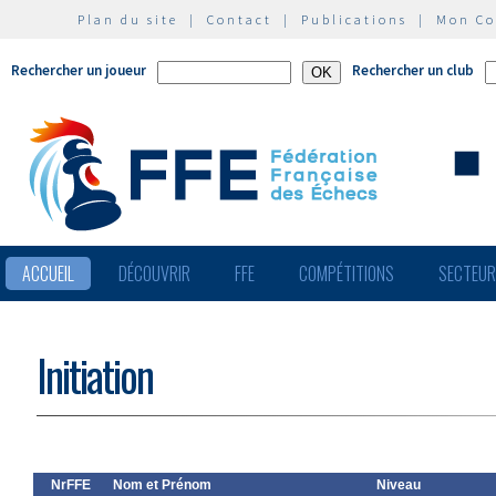
Plan du site
|
Contact
|
Publications
|
Mon C
Rechercher un joueur
Rechercher un club
ACCUEIL
DÉCOUVRIR
FFE
COMPÉTITIONS
SECTEU
Initiation
NrFFE
Nom et Prénom
Niveau