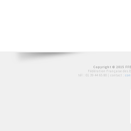
Copyright © 2015 FFE
Fédération Française des 
tél :
01 39 44 65 80
| contact :
con