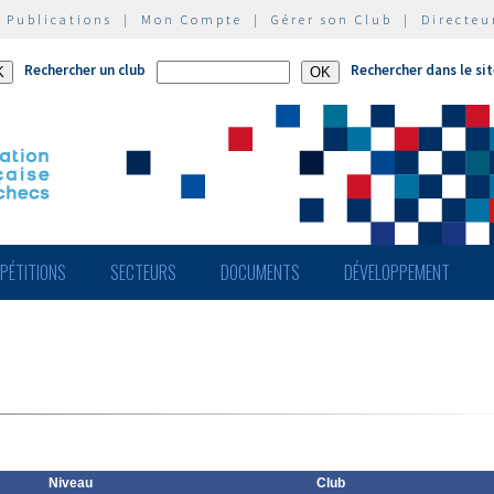
|
Publications
|
Mon Compte
|
Gérer son Club
|
Directeu
Rechercher un club
Rechercher dans le si
PÉTITIONS
SECTEURS
DOCUMENTS
DÉVELOPPEMENT
Niveau
Club