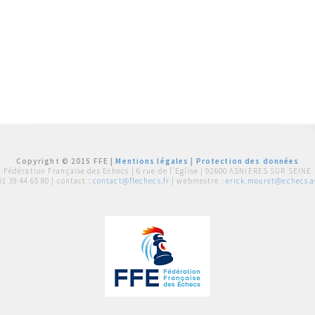
Copyright © 2015 FFE |
Mentions légales
|
Protection des données
Fédération Française des Echecs |
6 rue de l'Eglise | 92600 ASNIERES SUR SEINE
01 39 44 65 80
| contact :
contact@ffechecs.fr
| webmestre :
erick.mouret@echecs.as