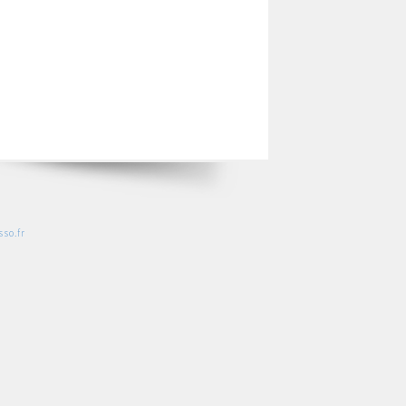
so.fr