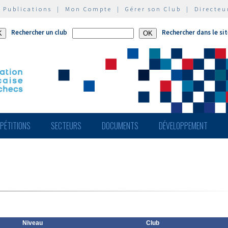
|
Publications
|
Mon Compte
|
Gérer son Club
|
Directeu
Rechercher un club
Rechercher dans le si
PÉTITIONS
SECTEURS
DOCUMENTS
DÉVELOPPEMENT
Niveau
Club