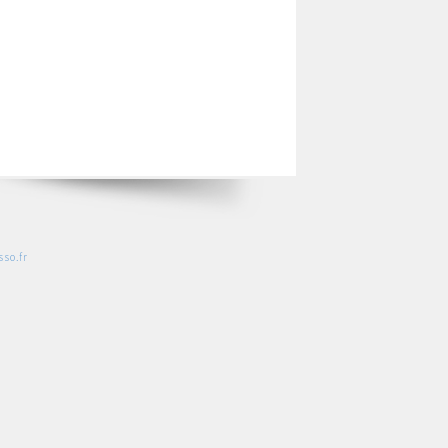
so.fr