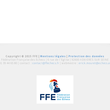
Copyright © 2015 FFE |
Mentions légales
|
Protection des données
Fédération Française des Echecs |
6 rue de l'Eglise | 92600 ASNIERES SUR SEINE
01 39 44 65 80
| contact :
contact@ffechecs.fr
| webmestre :
erick.mouret@echecs.as