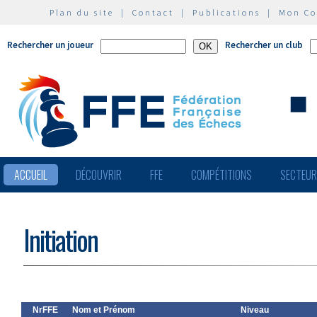
Plan du site
|
Contact
|
Publications
|
Mon C
Rechercher un joueur
Rechercher un club
ACCUEIL
DÉCOUVRIR
FFE
COMPÉTITIONS
SECTEU
Initiation
NrFFE
Nom et Prénom
Niveau