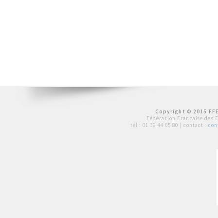
Copyright © 2015 FFE
Fédération Française des 
tél :
01 39 44 65 80
| contact :
con