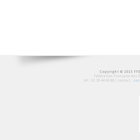
Copyright © 2015 FFE
Fédération Française des 
tél :
01 39 44 65 80
| contact :
con