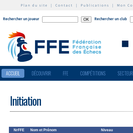
Plan du site
|
Contact
|
Publications
|
Mon C
Rechercher un joueur
Rechercher un club
ACCUEIL
DÉCOUVRIR
FFE
COMPÉTITIONS
SECTEU
Initiation
NrFFE
Nom et Prénom
Niveau